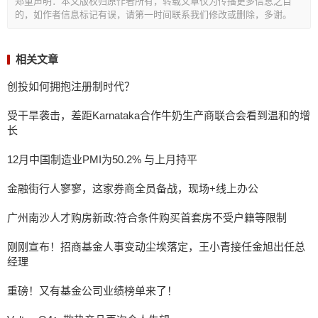
郑重声明：本文版权归原作者所有，转载文章仅为传播更多信息之目
的，如作者信息标记有误，请第一时间联系我们修改或删除，多谢。
相关文章
创投如何拥抱注册制时代？
受干旱袭击，差距Karnataka合作牛奶生产商联合会看到温和的增
长
12月中国制造业PMI为50.2% 与上月持平
金融街行人寥寥，这家券商全员备战，现场+线上办公
广州南沙人才购房新政:符合条件购买首套房不受户籍等限制
刚刚宣布！招商基金人事变动尘埃落定，王小青接任金旭出任总
经理
重磅！又有基金公司业绩榜单来了！