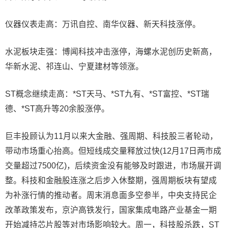
仪器仪表走高：万讯自控、南华仪器、新天科技涨停。
水泥板块走强：博闻科技冲击涨停，海螺水泥创历史新高，
华新水泥、祁连山、宁夏建材等领涨。
ST概念继续走高：*ST天马、*ST九有、*ST富控、*ST瑞
德、*ST高升等20余股涨停。
巨丰投顾认为11月以来大金融、强周期、科技股三者轮动，
带动市场重心抬高。但短线成交量释放过快(12月17日两市成
交量超过7500亿)，后续资金没有能够及时跟进，市场展开调
整。科技和金融股连涨之后步入休整期，强周期板块有望成
为补涨行情的推动者。周末消息面多空参半，中央支持民企
改革政策发布，京沪高铁发行，国家集成电路产业基金一期
开始减持芯片股等对市场影响较大。周一，科技股杀跌，ST