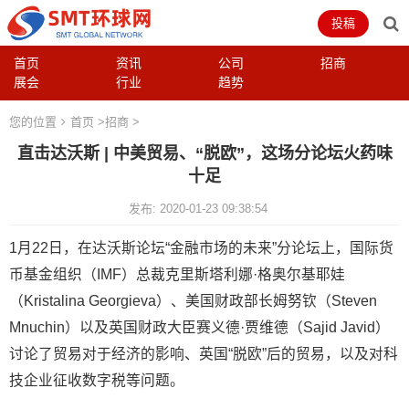
投稿
首页
资讯
公司
招商
展会
行业
趋势
您的位置
首页
>
招商
>
直击达沃斯 | 中美贸易、“脱欧”，这场分论坛火药味
十足
发布: 2020-01-23 09:38:54
1月22日，在达沃斯论坛“金融市场的未来”分论坛上，国际货
币基金组织（IMF）总裁克里斯塔利娜·格奥尔基耶娃
（Kristalina Georgieva）、美国财政部长姆努钦（Steven
Mnuchin）以及英国财政大臣赛义德·贾维德（Sajid Javid）
讨论了贸易对于经济的影响、英国“脱欧”后的贸易，以及对科
技企业征收数字税等问题。