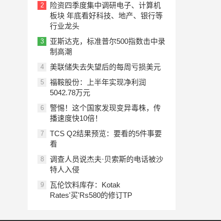
险资四季度集中调研电子、计算机
2
板块 年底看好科技、地产、银行等
行业龙头
亚斯达克，标准普尔500指数击中录
3
制高潮
美联储失去失望后的每周亏损美元
4
福鞍股份：上半年实现净利润
5
5042.78万元
警惕！这个国家发现变异毒株，传
6
播速度快10倍！
TCS Q2结果预览：要看的5件事要
7
看
调查人员说杰夫·贝索斯的电话被沙
8
特人入侵
瓦伦饮料库存：Kotak
9
Rates'买'Rs580的修订TP