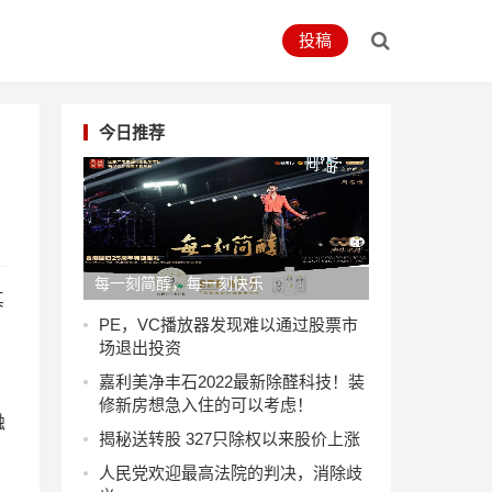
投稿
今日推荐
每一刻简醇，每一刻快乐
其
PE，VC播放器发现难以通过股票市
场退出投资
嘉利美净丰石2022最新除醛科技！装
修新房想急入住的可以考虑！
融
揭秘送转股 327只除权以来股价上涨
人民党欢迎最高法院的判决，消除歧