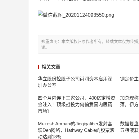
郑重声明：本文版权归原作者所有，转载文章仅为传播
谢。
相关文章
华立股份控股子公司尚润资本启用深
钢定价主
圳办公室
四个月内连下三家公司，400亿定增资
加总理称
金注入！顶级战投为何偏爱国内医药
落，伊方
市场？
Mukesh Ambani的Jiogigafiber发射套
数据复盘
装Den网络，Hathway Cable的股票滚
五粮液获
动达到18％