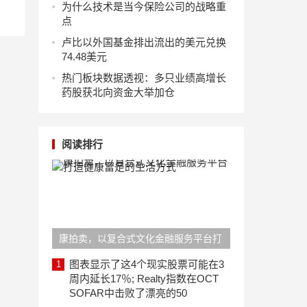
为什么技术是当今保险公司的战略重
点
卢比以外国基金排出流出的美元兑换
74.48美元
热门板块数据透视：多只业绩高增长
药股获北向资金大举加仓
阅读排行
康拍卖，以复合式文化金融服务平台打
造健康富足的生活方式
图表显示了这4个现实股票可能在3
1
周内延长17％; Realty指数在OCT
SOFAR中击败了漂亮的50