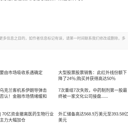
更多信息之目的，如作者信息标记有误，请第一时间联系我们修改或删除，多
要由市场吸收系遇确定
大型股票股票销售：此红外线份额下
降了24％;购买并获得高达50％
乌克兰客机系伊朗导弹击
7次重组7次失败，中药制剂第一股最
否认！金融市场情绪缓和
终被一家文化公司接盘......
| 70亿资金撤离医药生物行业
外汇储备高达568.9万美元至393.58
主力大幅加仓
美元