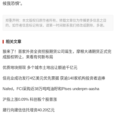
候我恐惧”。
郑重声明：本文版权归原作者所有，转载文章仅为传播更多信息之目
的，如作者信息标记有误，请第一时间联系我们修改或删除，多谢。
相关文章
狼来了！首家外资全资控股期货公司诞生，摩根大通期货正式完
成股权转让，来看有何新布局
优质地块频现 多个城市土地出让额逾千亿元
佳兆业成功发行4亿美元优先票据 获逾140家机构投资者追捧
Nafed，FCI采购近38万吨吨油籽和Plses underpm-aasha
沪指上涨0.09% 科创板个股普涨
建行向建信信托增资40.20亿元