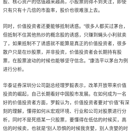
股、核心资产的估值越来越高，小股票则得不到关注，即使
只有只有十几倍的市盈率，股价也很难涨上去。
同时，价值投资者还要能够抵制诱惑。“很多人都买过茅台，
但抵制不住其他热炒的概念股的诱惑，只赚到蝇头小利就卖
了，如果抵制不了诱惑就不能算是真正的价值投资者，很多
散户只是在炒股票，并非投资，价值投资者会长期持有股
票，在股票波动的时候也能够坚守信念。”康浩平以茅台为例
进行分析。
华泰证券深圳分公司副总经理罗毅表示，改革开放带来价值
投资的崛起，自己长期看好中国股市发展。在如何成为一名
好的价值投资者方面，罗毅认为，价值投资者要对“价值”有深
刻的理解，懂得如何从宏观环境、行业和公司对股票进行分
析，同时不是死捂某一只股票，要懂得在低估的时候买，高
估的时候卖，也就是“别人恐惧的时候我贪婪，别人贪婪的时