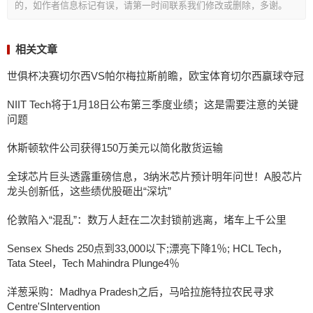
的，如作者信息标记有误，请第一时间联系我们修改或删除，多谢。
相关文章
世俱杯决赛切尔西VS帕尔梅拉斯前瞻，欧宝体育切尔西赢球夺冠
NIIT Tech将于1月18日公布第三季度业绩；这是需要注意的关键
问题
休斯顿软件公司获得150万美元以简化散货运输
全球芯片巨头透露重磅信息，3纳米芯片预计明年问世！A股芯片
龙头创新低，这些绩优股砸出“深坑”
伦敦陷入“混乱”：数万人赶在二次封锁前逃离，堵车上千公里
Sensex Sheds 250点到33,000以下;漂亮下降1％; HCL Tech，
Tata Steel，Tech Mahindra Plunge4％
洋葱采购：Madhya Pradesh之后，马哈拉施特拉农民寻求
Centre'SIntervention