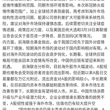
疫情传播影响范围、同期市场环境等影响。本次新冠肺炎疫
情传播范围广，加上全球经济表现疲弱，再考虑到海外市场
结构性流动性问题、能源公司债利差扩大可能带来系统性风
险，建议对海外市场保持谨慎态度。后续需密切关注全球疫
情进展，政策应对力度、以及美国总统大选和3月18日美联储
议息会议关于是否进一步降息、是否加码QE等情况。 国
内方面，前海联合基金指出，由于我国已经先于国外对疫情
展开了措施，短期海外市场的波动对于国内影响相对有限。A
股对海外风险波动的反应会逐步钝化，长期看，全球供应链
格局可能会因本次疫情有所改变，中国供应链有望迎来新的
机遇。 前海联合分析到，目前海外股市大幅波动，A股短
期也难免会受到投资者资金的流出影响，但近期以来A股日交
易量都在万亿元附近，流出资金对A股的影响较小。中长期来
看，在目前国内资本市场基础制度改革持续、资本市场生态
改善背景下，长期资金有望持续入市。并且，中国市场消费
升级与产业升级潜力较大，企业业绩增速长期改善的趋势不
变，A股韧性或强于海外市场，估值也仍有较大提升空
间。 “国内权益资产仍是大类资产中最好的投资品种。A