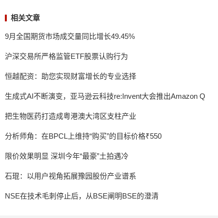
相关文章
9月全国期货市场成交量同比增长49.45%
沪深交易所严格监管ETF股票认购行为
恒越配资：助您实现财富增长的专业选择
生成式AI不断演变，亚马逊云科技re:Invent大会推出Amazon Q
把生物医药打造成粤港澳大湾区支柱产业
分析师角：在BPCL上维持“购买”的目标价格₹550
限价效果明显 深圳今年“最豪”土拍遇冷
石琨：以用户视角拓展豫园股份产业谱系
NSE在技术毛刺停止后，从BSE阐明BSE的澄清