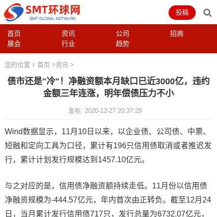
投稿
首页
资讯
公司
招商
展会
行业
趋势
您的位置
首页
>
资讯
>
债市还是"冷"！净融资额本月缺口已近3000亿，违约
金额三年连涨，明年偿债压力不小
发布: 2020-12-27 20:37:29
Wind数据显示，11月10日以来，以企业债、公司债、中票、
短融和定向工具为口径，累计有196只信用债取消或者推迟发
行，累计计划发行规模达到1457.10亿元。
与之对应的是，信用债净融资额持续走低。11月份以信用债
净融资规模为-444.57亿元，年内首次由正转负。截至12月24
日，当月累计发行信用债717只，发行总量为6732.07亿元，