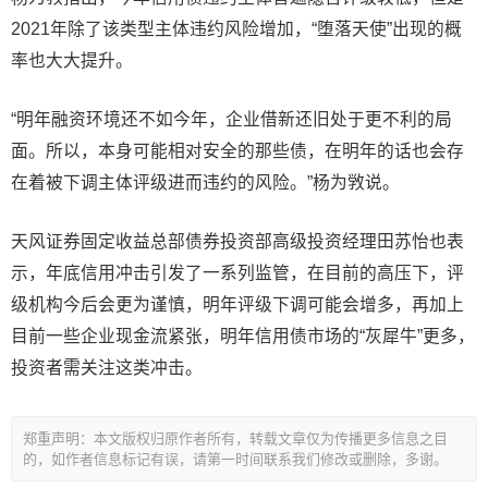
2021年除了该类型主体违约风险增加，“堕落天使”出现的概
率也大大提升。
“明年融资环境还不如今年，企业借新还旧处于更不利的局
面。所以，本身可能相对安全的那些债，在明年的话也会存
在着被下调主体评级进而违约的风险。”杨为敩说。
天风证券固定收益总部债券投资部高级投资经理田苏怡也表
示，年底信用冲击引发了一系列监管，在目前的高压下，评
级机构今后会更为谨慎，明年评级下调可能会增多，再加上
目前一些企业现金流紧张，明年信用债市场的“灰犀牛”更多，
投资者需关注这类冲击。
郑重声明：本文版权归原作者所有，转载文章仅为传播更多信息之目
的，如作者信息标记有误，请第一时间联系我们修改或删除，多谢。