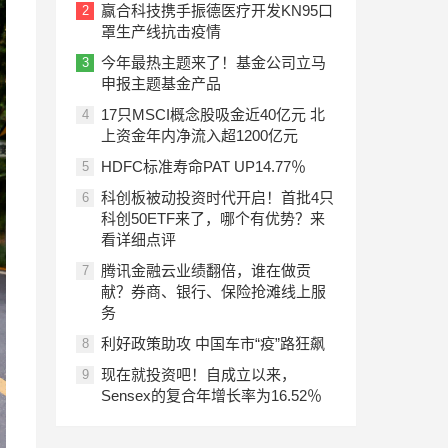
赢合科技携手振德医疗开发KN95口
2
罩生产线抗击疫情
今年最热主题来了！基金公司立马
3
申报主题基金产品
17只MSCI概念股吸金近40亿元 北
4
上资金年内净流入超1200亿元
HDFC标准寿命PAT UP14.77％
5
科创板被动投资时代开启！首批4只
6
科创50ETF来了，哪个有优势？来
看详细点评
腾讯金融云业绩翻倍，谁在做贡
7
献？券商、银行、保险抢滩线上服
务
利好政策助攻 中国车市“疫”路狂飙
8
现在就投资吧！自成立以来，
9
Sensex的复合年增长率为16.52％