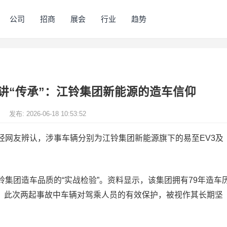
公司
招商
展会
行业
趋势
讲“传承”：江铃集团新能源的造车信仰
狐
发布: 2026-06-18 10:53:52
经网友辨认，涉事车辆分别为江铃集团新能源旗下的易至EV3及
集团造车品质的“实战检验”。资料显示，该集团拥有79年造车
念。此次两起事故中车辆对驾乘人员的有效保护，被视作其长期坚