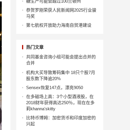
糖生产可能会越过100兰顿州
恭贺罗刚荣获人民新闻网2025行业骏
马奖
第七航权开放助力海南自贸港建设
热门文章
共同基金咨询小组可能会提出合并的
合并
机构大买导致筹码集中 18只个股7月
股东数下降逾20%
Sensex恢复147点，漂亮9050
在多磁场上高：3个小型酒液股，在
2018财年获得高达250％，现在在多
莉khanna'skitty
比特币博姆：加密货币和印度加密的
兴起