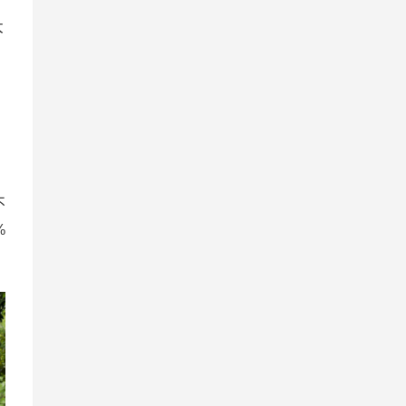
大
不
%