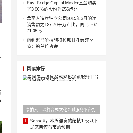
East Bridge Capital Master基金购买
了3.86％的股份为256卢比
孟买人造丝独立公司2019年3月的净
销售额为187.70千万卢比，同比下降
71.05％
雨延迟马哈拉施特拉邦甘孔破碎季
节：糖单位协会
岁
阅读排行
新
接
康拍卖，以复合式文化金融服务平台打
造健康富足的生活方式
SenseX，本周漂亮的结核1％;以下
1
是来自传布带的预期