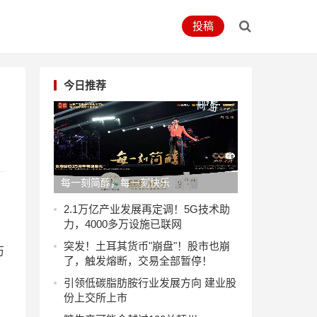
投稿
今日推荐
每一刻简醇，每一刻快乐
2.1万亿产业发展再定调！5G技术助
力，4000多万设施已联网
突发！土耳其货币"崩盘"！股市也崩
历
了，触发熔断，交易全部暂停！
引领低碳脂肪胺行业发展方向 建业股
份上交所上市