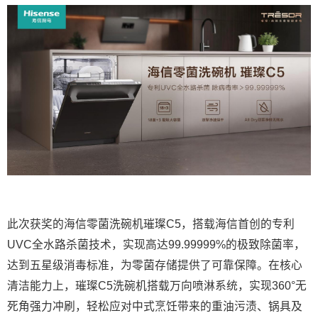
此次获奖的海信零菌洗碗机璀璨C5，搭载海信首创的专利
UVC全水路杀菌技术，实现高达99.99999%的极致除菌率，
达到五星级消毒标准，为零菌存储提供了可靠保障。在核心
清洁能力上，璀璨C5洗碗机搭载万向喷淋系统，实现360°无
死角强力冲刷，轻松应对中式烹饪带来的重油污渍、锅具及