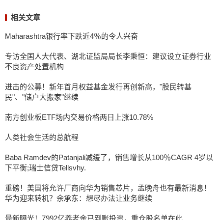
相关文章
Maharashtra银行率下跌近4％的令人兴奋
专访全国人大代表、湖北证监局局长李秉恒：建议设立证券行业
不良资产处置机构
进击的公募！新年首月权益基金发行再创新高，"股民转基
民"、"储户大搬家"继续
南方创业板ETF场内交易价格两日上涨10.78%
人类社会生活的总航程
Baba Ramdev的Patanjali减缓了，销售增长从100％CAGR 4岁以
下平衡;瑞士信贷Tellsvhy.
重磅！美国将允许厂商向华为销售芯片，孟晚舟也有最新消息！
华为迎来转机？余承东：想尽办法让业务继续
最新曝光！7992亿养老金已到账投资，重仓股名单在此