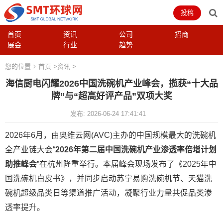
投稿
首页
资讯
公司
招商
展会
行业
趋势
您的位置
首页
>
资讯
>
海信厨电闪耀2026中国洗碗机产业峰会，揽获“十大品
牌”与“超高好评产品”双项大奖
发布: 2026-06-24 17:41:41
2026年6月，由奥维云网(AVC)主办的中国规模最大的洗碗机
全产业链大会“
2026年第二届中国洗碗机产业渗透率倍增计划
助推峰会
”在杭州隆重举行。本届峰会现场发布了《2025年中
国洗碗机白皮书》，并同步启动苏宁易购洗碗机节、天猫洗
碗机超级品类日等渠道推广活动，凝聚行业力量共促品类渗
透率提升。