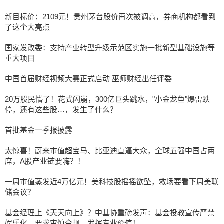
新目标价：2109元！贵州茅台股价再次被调高，券商机构都看到
了这个大亮点
国家发改委：支持产业转型升级示范区实施一批新型基础设施等
重大项目
中国首届财经视频大赛正式启动 巫师财经出任评委
20万股民懵了！花式闪崩，300亿巨头跳水，"小金龙鱼"爆雷跌
停，还有这些股…，发生了什么？
首批基金一季报披露
太惊喜！蔚来市值超宝马、比亚迪直逼大众，全球五强中国占两
席，A股产业链要嗨？！
一周市值蒸发近4万亿元！美科技股摇摇欲坠，救场要看下周美联
储会议？
基金经理上《天天向上》？中基协重磅发声：基金投教宣传严禁
娱乐化，要求审慎合规，发挥专业价值！