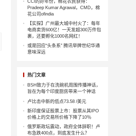
CCI的好年份，棉花农民获得：
Pradeep Kumar Agrawal，CMD，棉
花公司ofindia
【实探】广州最大城中村火了：每年
电商卖货600亿！一天发超300万件包
裹，还要孵化1000名网红！
或是回应“头条系” 腾讯举牌世纪华通
意味深远
热门文章
BSH致力于在洗碗机周围传播神话，
旨在为每个印度厨房带来一个神话
卢比击中新的低点73.58 /美元
新印度保证股票上市：股票从其IPO
价格上的交易所价格下降了10％
俄罗斯政坛震动，政府全体辞职！卢
布急跌400点，到底发生什么？