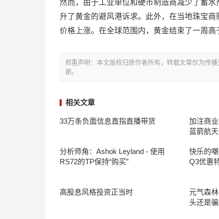
然而，由于工业单位和硬币制造商减少了蓄水
升了黄金的避风港诉求。此外，在当地珠宝商
价格上涨。在全球范围内，黄金结束了一周高于1,
郑重声明：本文版权归原作者所有，转载文章仅为传播
谢。
相关文章
33万条负面信息直指直播带货
加注商业
蓝箭航天
分析师角：Ashok Leyland - 使用
快乐的嘲笑：
RS72的TP保持“购买”
Q3优惠
高股息风格投资正当时
元气森林
头还是骗