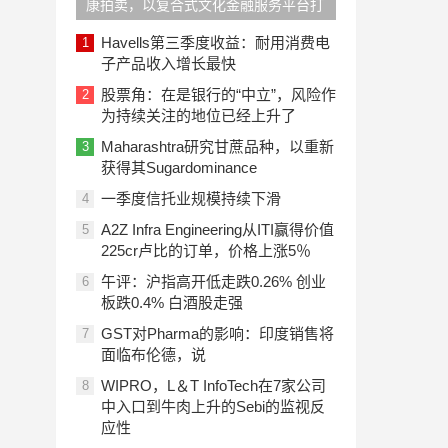
康拍卖，以复合式文化金融服务平台打
造健康富足的生活方式
Havells第三季度收益：耐用消费电
1
子产品收入增长最快
股票角：在是银行的“中立”，风险作
2
为持续关注的地位已经上升了
Maharashtra研究甘蔗品种，以重新
3
获得其Sugardominance
一季度信托业规模持续下滑
4
A2Z Infra Engineering从ITI赢得价值
5
225cr卢比的订单，价格上涨5％
午评：沪指高开低走跌0.26% 创业
6
板跌0.4% 白酒股走强
GST对Pharma的影响：印度销售将
7
面临布伦德，说
WIPRO，L＆T InfoTech在7家公司
8
中入口到牛肉上升的Sebi的监视反
应性