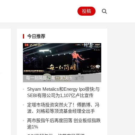
投稿
今日推荐
每一刻简醇，每一刻快乐
Shyam Metalics和Energy Ipo很快;与
SEBI有限公司为1,107亿卢比宣传
定增市场投资突然火了！傅鹏博、冯
波、刘格菘等顶流基金经理全出手
两市股指午后再度回落 创业板综指跌
逾1%