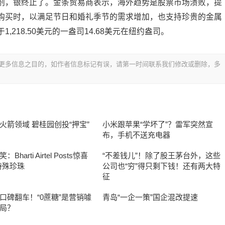
剂，银终止了。金条贸易商表示，海外趋势是股票市场溃败，提
购买时，以满足节日和婚礼季节的需求增加，也支持珍贵的金属
218.50美元的一盎司14.68美元在纽约盎司。
更多信息之目的，如作者信息标记有误，请第一时间联系我们修改或删除，多
火箭领域 碧桂园创投“押宝”
小米跟苹果“学坏了”？雷军突然宣
布，手机不送充电器
Bharti Airtel Posts惊喜
“不差钱儿”！除了股王茅台外，这些
特殊珍珠
公司也“穷”得只剩下钱！还有两大特
征
口碑翻车！“0蔗糖”是营销噱
青岛“一企一策”国企混改提速
局？