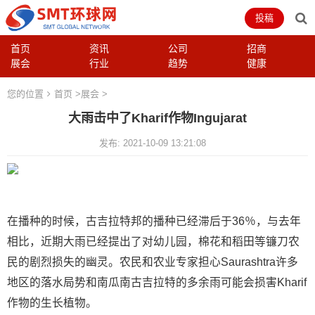
投稿
首页
资讯
公司
招商
展会
行业
趋势
健康
您的位置
首页
>
展会
>
大雨击中了Kharif作物Ingujarat
发布: 2021-10-09 13:21:08
在播种的时候，古吉拉特邦的播种已经滞后于36％，与去年
相比，近期大雨已经提出了对幼儿园，棉花和稻田等镰刀农
民的剧烈损失的幽灵。农民和农业专家担心Saurashtra许多
地区的落水局势和南瓜南古吉拉特的多余雨可能会损害Kharif
作物的生长植物。