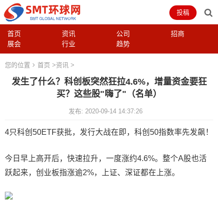
投稿
首页
资讯
公司
招商
展会
行业
趋势
您的位置
首页
>
资讯
>
发生了什么？科创板突然狂拉4.6%，增量资金要狂
买？这些股"嗨了"（名单）
发布: 2020-09-14 14:37:26
4只科创50ETF获批，发行大战在即，科创50指数率先发飙！
今日早上高开后，快速拉升，一度涨约4.6%。整个A股也活
跃起来，创业板指涨逾2%，上证、深证都在上涨。