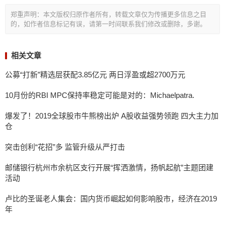
郑重声明：本文版权归原作者所有，转载文章仅为传播更多信息之目
的，如作者信息标记有误，请第一时间联系我们修改或删除，多谢。
相关文章
公募“打新”精选层获配3.85亿元 两日浮盈或超2700万元
10月份的RBI MPC保持率稳定可能是对的：Michaelpatra.
爆发了！2019全球股市牛熊榜出炉 A股收益强势领跑 四大主力加
仓
突击创利“花招”多 监管升级从严打击
邮储银行杭州市余杭区支行开展“挥洒激情，扬帆起航”主题团建
活动
卢比的圣诞老人集会：国内货币崛起如何影响股市，经济在2019
年