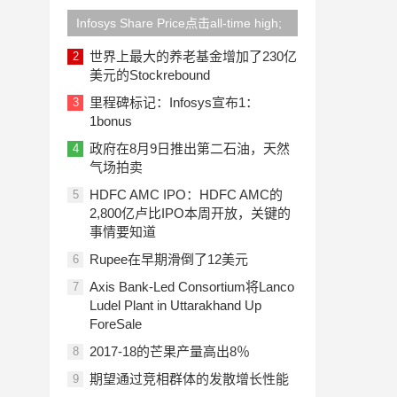
Infosys Share Price点击all-time high;
坚定在1：1奖金之后首次拥有第一次3
世界上最大的养老基金增加了230亿
2
美元的Stockrebound
Lakh Crore M-Cap
里程碑标记：Infosys宣布1：
3
1bonus
政府在8月9日推出第二石油，天然
4
气场拍卖
HDFC AMC IPO：HDFC AMC的
5
2,800亿卢比IPO本周开放，关键的
事情要知道
Rupee在早期滑倒了12美元
6
Axis Bank-Led Consortium将Lanco
7
Ludel Plant in Uttarakhand Up
ForeSale
2017-18的芒果产量高出8％
8
期望通过竞相群体的发散增长性能
9