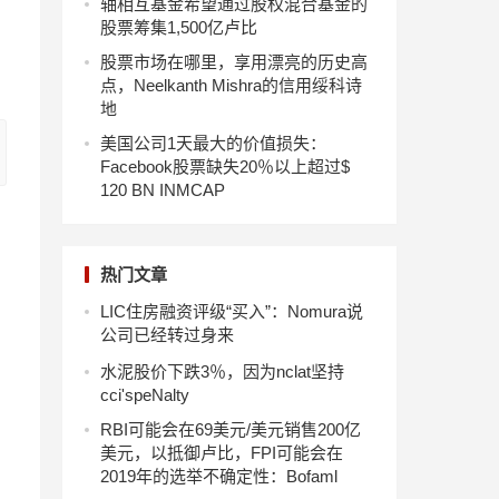
轴相互基金希望通过股权混合基金的
股票筹集1,500亿卢比
股票市场在哪里，享用漂亮的历史高
点，Neelkanth Mishra的信用绥科诗
地
美国公司1天最大的价值损失：
Facebook股票缺失20％以上超过$
120 BN INMCAP
热门文章
LIC住房融资评级“买入”：Nomura说
公司已经转过身来
水泥股价下跌3％，因为nclat坚持
cci'speNalty
RBI可能会在69美元/美元销售200亿
美元，以抵御卢比，FPI可能会在
2019年的选举不确定性：Bofaml