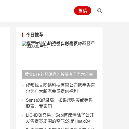
投稿
今日推荐
黄金ETF的坏消息？投资者于君六月举
行了150卢比;泵在股权化程中以33,000
成都优文网络科技有限公司携手香奈
尔为广大新老会员提供福利
卢比
SenseX纪录高：如果您购买或销售
股票，专家们
净
LIC-IDBI交易：Sebi首席清除了公开
发售提案周围的空气;这是Heaid的