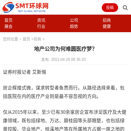
投稿
首页
资讯
公司
招商
展会
行业
趋势
健康
您的位置
首页
>
招商
>
地产公司为何难圆医疗梦？
发布: 2021-04-29 08:36:20
证券时报记者 艾斯惕
房企辉煌式微，谋求转型者鱼贯而行。从路径选择来看，包
括医院在内的医疗产业则是最不容忽视的方向。
仅从2015年以来，至少已有30余家房企宣布涉足医疗及大健
康领域，既包括绿地、万达、碧桂园等头部翘楚，也包括绿
景控股、华业地产、桂溪地产等在所属地方占据一席之地的