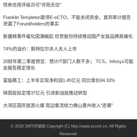
债券信用评级岂可“评而无信”
Franklin Templeton暂停E-eCTO，不能关闭资金，直到审计报告
泄漏了Forunitholders的事实
新疆棉事件催化国潮崛起 欣贺股份持续推动国产女装品牌高端化
74％的溢价：斯特拉尔夫人夫人上市
20财年第二季度预览：预计IT部门人数不多； TCS，Infosys可能
会报告稳定增长
富临精工：上半年实现净利润1.45亿元 同比增长84.33%
陕国投拟定增37亿元 引进新战投推动转型
大湾区国庆旅游火爆 周边客流给力佛山惠州收入“逆袭”
© 2019 SMT环球网 Copyright (C) http://www.szsmt.cn, All Rights
Reserved.